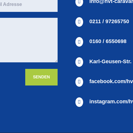
info@hvt-carava

0211 / 97265750

0160 / 6550698

Karl-Geusen-Str.

SENDEN
facebook.com/hv

instagram.com/h
