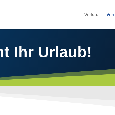
Verkauf
Ver
t Ihr Urlaub!