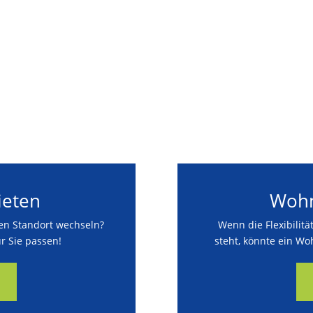
eten
Wohn
den Standort wechseln?
Wenn die Flexibilitä
r Sie passen!
steht, könnte ein Wo