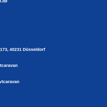
n.de
 173, 40231 Düsseldorf
tcaravan
vtcaravan