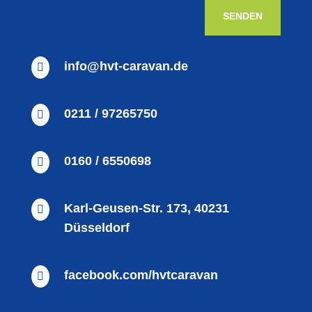
SENDEN
info@hvt-caravan.de

0211 / 97265750

0160 / 6550698

Karl-Geusen-Str. 173, 40231

Düsseldorf
facebook.com/hvtcaravan
